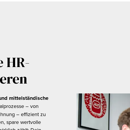
e HR-
ieren
und mittelständische
onalprozesse – von
hnung – effizient zu
n, spare wertvolle
rklich zählt: Dein